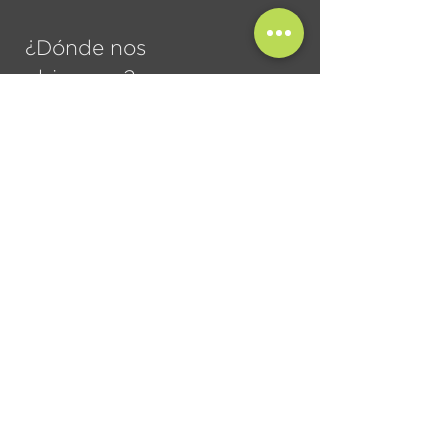
¿Dónde nos
ubicamos?
Mitla 622 San José de la Noria. C.P. 68120
Oaxaca, Oax.
Búscano
s
+521 9511447587
info@regiodistribuciones.com.mx